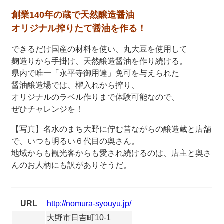
創業140年の蔵で天然醸造醤油
オリジナル搾りたて醤油を作る！
できるだけ国産の材料を使い、丸大豆を使用して
麹造りから手掛け、天然醸造醤油を作り続ける。
県内で唯一「永平寺御用達」免可を与えられた
醤油醸造場では、櫂入れから搾り、
オリジナルのラベル作りまで体験可能なので、
ぜひチャレンジを！
【写真】名水のまち大野に佇む昔ながらの醸造蔵と店舗
で、いつも明るい６代目の奥さん。
地域からも観光客からも愛され続けるのは、店主と奥さ
んのお人柄にも訳がありそうだ。
URL
http://nomura-syouyu.jp/
大野市日吉町10-1